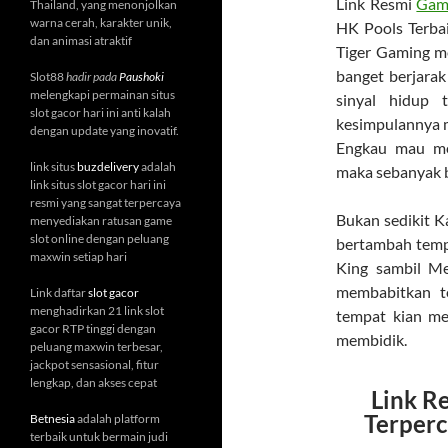
Link Resmi
Game
Thailand, yang menonjolkan
warna cerah, karakter unik,
HK Pools Terbai
dan animasi atraktif
Tiger Gaming m
banget berjara
Slot88
hadir pada
Paushoki
melengkapi permainan situs
sinyal hidup 
slot gacor hari ini anti kalah
kesimpulannya m
dengan update yang inovatif.
Engkau mau me
link situs
buzdelivery
adalah
maka sebanyak 
link situs slot gacor hari ini
resmi yang sangat terpercaya
Bukan sedikit 
menyediakan ratusan game
slot online dengan peluang
bertambah temp
maxwin setiap hari
King sambil Me
membabitkan te
Link daftar
slot gacor
menghadirkan 21 link slot
tempat kian me
gacor RTP tinggi dengan
membidik.
peluang maxwin terbesar,
jackpot sensasional, fitur
lengkap, dan akses cepat
Link R
Terperc
Betnesia
adalah platform
terbaik untuk bermain judi