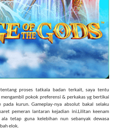
tentang proses tatkala badan terkait, saya tentu
i mengambil pokok preferensi & perkakas yg bertikai
e pada kurun. Gameplay-nya absolut bakal selaku
aret pemeran lantaran kejadian ini.Lilitan keenam
ala tetap guna kelebihan nun sebanyak dewasa
bah elok.