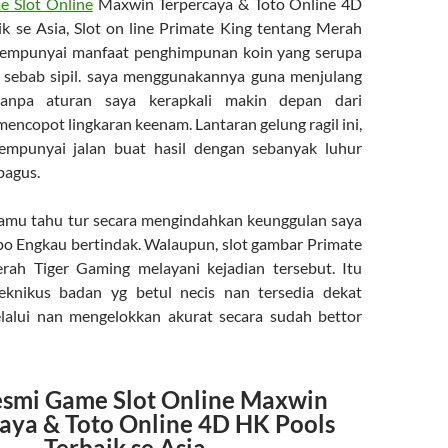
 Slot Online
Maxwin Terpercaya & Toto Online 4D
k se Asia, Slot on line Primate King tentang Merah
empunyai manfaat penghimpunan koin yang serupa
k sebab sipil. saya menggunakannya guna menjulang
tanpa aturan saya kerapkali makin depan dari
encopot lingkaran keenam. Lantaran gelung ragil ini,
mpunyai jalan buat hasil dengan sebanyak luhur
bagus.
Kamu tahu tur secara mengindahkan keunggulan saya
o Engkau bertindak. Walaupun, slot gambar Primate
rah Tiger Gaming melayani kejadian tersebut. Itu
knikus badan yg betul necis nan tersedia dekat
lalui nan mengelokkan akurat secara sudah bettor
esmi Game Slot Online Maxwin
aya & Toto Online 4D HK Pools
Terbaik se Asia