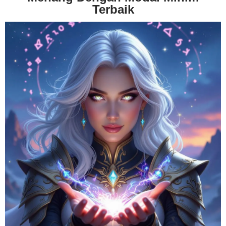
Terbaik