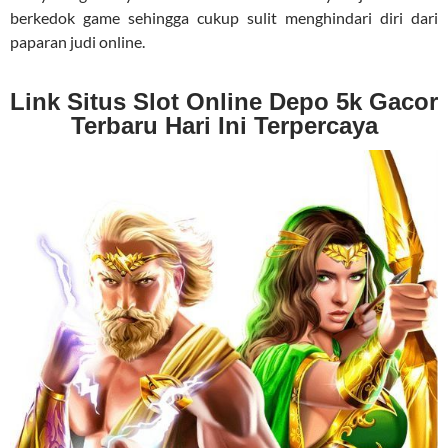
berkedok game sehingga cukup sulit menghindari diri dari
paparan judi online.
Link Situs Slot Online Depo 5k Gacor
Terbaru Hari Ini Terpercaya