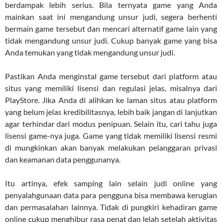
berdampak lebih serius. Bila ternyata game yang Anda
mainkan saat ini mengandung unsur judi, segera berhenti
bermain game tersebut dan mencari alternatif game lain yang
tidak mengandung unsur judi. Cukup banyak game yang bisa
Anda temukan yang tidak mengandung unsur judi.
Pastikan Anda menginstal game tersebut dari platform atau
situs yang memiliki lisensi dan regulasi jelas, misalnya dari
PlayStore. Jika Anda di alihkan ke laman situs atau platform
yang belum jelas kredibilitasnya, lebih baik jangan di lanjutkan
agar terhindar dari modus penipuan. Selain itu, cari tahu juga
lisensi game-nya juga. Game yang tidak memiliki lisensi resmi
di mungkinkan akan banyak melakukan pelanggaran privasi
dan keamanan data penggunanya.
Itu artinya, efek samping lain selain judi online yang
penyalahgunaan data para pengguna bisa membawa kerugian
dan permasalahan lainnya. Tidak di pungkiri kehadiran game
online cukup menghibur rasa penat dan lelah setelah aktivitas