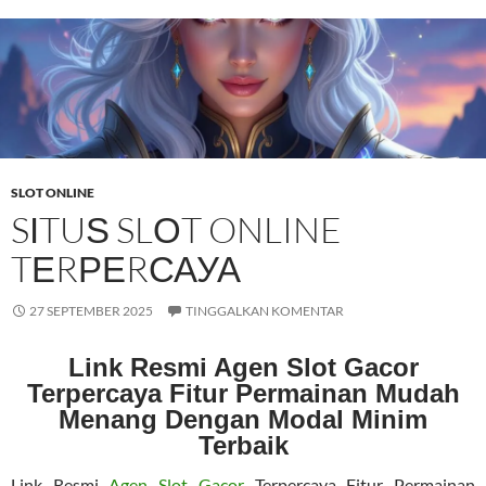
SLOT ONLINE
SІTUЅ SLОT ONLINE
TЕRРЕRСАУА
27 SEPTEMBER 2025
TINGGALKAN KOMENTAR
Link Resmi Agen Slot Gacor
Terpercaya Fitur Permainan Mudah
Menang Dengan Modal Minim
Terbaik
Link Resmi
Agen Slot Gacor
Terpercaya Fitur Permainan