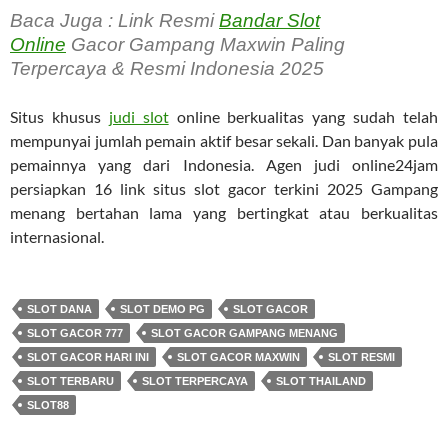
Baca Juga : Link Resmi
Bandar Slot
Online
Gacor Gampang Maxwin Paling
Terpercaya & Resmi Indonesia 2025
Situs khusus
judi slot
online berkualitas yang sudah telah
mempunyai jumlah pemain aktif besar sekali. Dan banyak pula
pemainnya yang dari Indonesia. Agen judi online24jam
persiapkan 16 link situs slot gacor terkini 2025 Gampang
menang bertahan lama yang bertingkat atau berkualitas
internasional.
SLOT DANA
SLOT DEMO PG
SLOT GACOR
SLOT GACOR 777
SLOT GACOR GAMPANG MENANG
SLOT GACOR HARI INI
SLOT GACOR MAXWIN
SLOT RESMI
SLOT TERBARU
SLOT TERPERCAYA
SLOT THAILAND
SLOT88