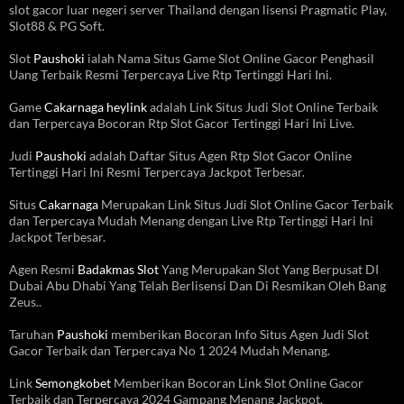
slot gacor luar negeri server Thailand dengan lisensi Pragmatic Play,
Slot88 & PG Soft.
Slot
Paushoki
ialah Nama Situs Game Slot Online Gacor Penghasil
Uang Terbaik Resmi Terpercaya Live Rtp Tertinggi Hari Ini.
Game
Cakarnaga heylink
adalah Link Situs Judi Slot Online Terbaik
dan Terpercaya Bocoran Rtp Slot Gacor Tertinggi Hari Ini Live.
Judi
Paushoki
adalah Daftar Situs Agen Rtp Slot Gacor Online
Tertinggi Hari Ini Resmi Terpercaya Jackpot Terbesar.
Situs
Cakarnaga
Merupakan Link Situs Judi Slot Online Gacor Terbaik
dan Terpercaya Mudah Menang dengan Live Rtp Tertinggi Hari Ini
Jackpot Terbesar.
Agen Resmi
Badakmas Slot
Yang Merupakan Slot Yang Berpusat DI
Dubai Abu Dhabi Yang Telah Berlisensi Dan Di Resmikan Oleh Bang
Zeus..
Taruhan
Paushoki
memberikan Bocoran Info Situs Agen Judi Slot
Gacor Terbaik dan Terpercaya No 1 2024 Mudah Menang.
Link
Semongkobet
Memberikan Bocoran Link Slot Online Gacor
Terbaik dan Terpercaya 2024 Gampang Menang Jackpot.