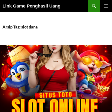
Langsung
Cari
Link Game Penghasil Uang
ke
MENU
isi
UTAMA
Arsip Tag: slot dana