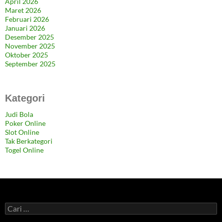
April 2026
Maret 2026
Februari 2026
Januari 2026
Desember 2025
November 2025
Oktober 2025
September 2025
Kategori
Judi Bola
Poker Online
Slot Online
Tak Berkategori
Togel Online
C
a