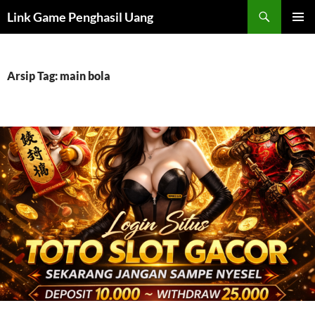
Langsung
Cari
Link Game Penghasil Uang
ke
MENU
isi
UTAMA
Arsip Tag: main bola