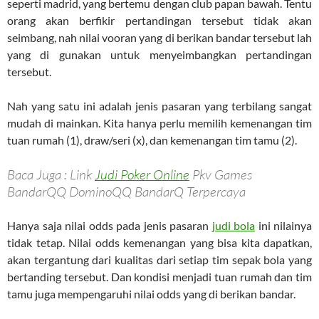
seperti madrid, yang bertemu dengan club papan bawah. Tentu
orang akan berfikir pertandingan tersebut tidak akan
seimbang, nah nilai vooran yang di berikan bandar tersebut lah
yang di gunakan untuk menyeimbangkan pertandingan
tersebut.
Nah yang satu ini adalah jenis pasaran yang terbilang sangat
mudah di mainkan. Kita hanya perlu memilih kemenangan tim
tuan rumah (1), draw/seri (x), dan kemenangan tim tamu (2).
Baca Juga : Link
Judi Poker Online
Pkv Games
BandarQQ DominoQQ BandarQ Terpercaya
Hanya saja nilai odds pada jenis pasaran
judi bola
ini nilainya
tidak tetap. Nilai odds kemenangan yang bisa kita dapatkan,
akan tergantung dari kualitas dari setiap tim sepak bola yang
bertanding tersebut. Dan kondisi menjadi tuan rumah dan tim
tamu juga mempengaruhi nilai odds yang di berikan bandar.