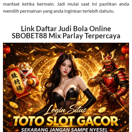
manfaat ketika bermain. Jadi mulai saat ini pastikan anda
memilih permainan yang anda inginkan terlebih dahulu.
Link Daftar Judi Bola Online
SBOBET88 Mix Parlay Terpercaya