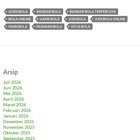
AGEN BOLA
BANDAR BOLA
BANDAR BOLA TERPERCAYA
BOLA ONLINE
GAME BOLA
JUDI BOLA
JUDI BOLA ONLINE
MAIN BOLA
PASARAN BOLA
SITUS BOLA
Arsip
Juli 2026
Juni 2026
Mei 2026
April 2026
Maret 2026
Februari 2026
Januari 2026
Desember 2025
November 2025
Oktober 2025
September 2025