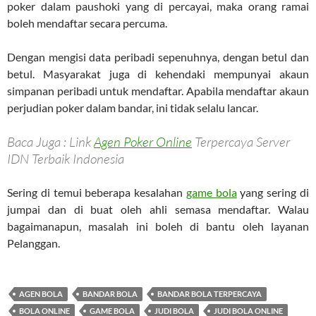
poker dalam paushoki yang di percayai, maka orang ramai
boleh mendaftar secara percuma.
Dengan mengisi data peribadi sepenuhnya, dengan betul dan
betul. Masyarakat juga di kehendaki mempunyai akaun
simpanan peribadi untuk mendaftar. Apabila mendaftar akaun
perjudian poker dalam bandar, ini tidak selalu lancar.
Baca Juga : Link
Agen Poker Online
Terpercaya Server
IDN Terbaik Indonesia
Sering di temui beberapa kesalahan
game bola
yang sering di
jumpai dan di buat oleh ahli semasa mendaftar. Walau
bagaimanapun, masalah ini boleh di bantu oleh layanan
Pelanggan.
AGEN BOLA
BANDAR BOLA
BANDAR BOLA TERPERCAYA
BOLA ONLINE
GAME BOLA
JUDI BOLA
JUDI BOLA ONLINE