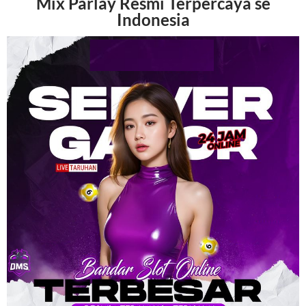
Mix Parlay Resmi Terpercaya se
Indonesia