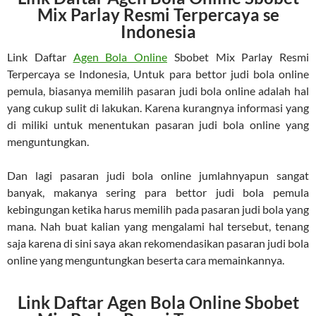
Mix Parlay Resmi Terpercaya se
Indonesia
Link Daftar
Agen Bola Online
Sbobet Mix Parlay Resmi
Terpercaya se Indonesia, Untuk para bettor judi bola online
pemula, biasanya memilih pasaran judi bola online adalah hal
yang cukup sulit di lakukan. Karena kurangnya informasi yang
di miliki untuk menentukan pasaran judi bola online yang
menguntungkan.
Dan lagi pasaran judi bola online jumlahnyapun sangat
banyak, makanya sering para bettor judi bola pemula
kebingungan ketika harus memilih pada pasaran judi bola yang
mana. Nah buat kalian yang mengalami hal tersebut, tenang
saja karena di sini saya akan rekomendasikan pasaran judi bola
online yang menguntungkan beserta cara memainkannya.
Link Daftar Agen Bola Online Sbobet