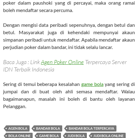
poker dalam paushoki yang di percayai, maka orang ramai
boleh mendaftar secara percuma.
Dengan mengisi data peribadi sepenuhnya, dengan betul dan
betul. Masyarakat juga di kehendaki mempunyai akaun
simpanan peribadi untuk mendaftar. Apabila mendaftar akaun
perjudian poker dalam bandar, ini tidak selalu lancar.
Baca Juga : Link
Agen Poker Online
Terpercaya Server
IDN Terbaik Indonesia
Sering di temui beberapa kesalahan
game bola
yang sering di
jumpai dan di buat oleh ahli semasa mendaftar. Walau
bagaimanapun, masalah ini boleh di bantu oleh layanan
Pelanggan.
AGEN BOLA
BANDAR BOLA
BANDAR BOLA TERPERCAYA
BOLA ONLINE
GAME BOLA
JUDI BOLA
JUDI BOLA ONLINE