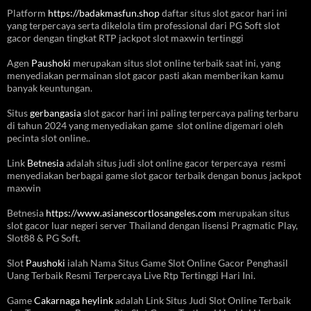
Platform
https://badakmasfun.shop
daftar situs slot gacor hari ini
yang terpercaya serta dikelola tim professional dari PG Soft slot
gacor dengan tingkat RTP jackpot slot maxwin tertinggi
Agen
Paushoki
merupakan situs slot online terbaik saat ini, yang
menyediakan permainan slot gacor pasti akan memberikan kamu
banyak keuntungan.
Situs
gerbangasia
slot gacor hari ini paling terpercaya paling terbaru
di tahun 2024 yang menyediakan game slot online digemari oleh
pecinta slot online..
Link
Betnesia
adalah situs judi slot online gacor terpercaya resmi
menyediakan berbagai game slot gacor terbaik dengan bonus jackpot
maxwin
Betnesia
https://www.asianescortlosangeles.com
merupakan situs
slot gacor luar negeri server Thailand dengan lisensi Pragmatic Play,
Slot88 & PG Soft.
Slot
Paushoki
ialah Nama Situs Game Slot Online Gacor Penghasil
Uang Terbaik Resmi Terpercaya Live Rtp Tertinggi Hari Ini.
Game
Cakarnaga heylink
adalah Link Situs Judi Slot Online Terbaik