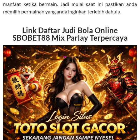
manfaat ketika bermain. Jadi mulai saat ini pastikan anda
memilih permainan yang anda inginkan terlebih dahulu.
Link Daftar Judi Bola Online
SBOBET88 Mix Parlay Terpercaya