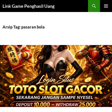
Langsung
Cari
Link Game Penghasil Uang
ke
MENU
isi
UTAMA
Arsip Tag: pasaran bola