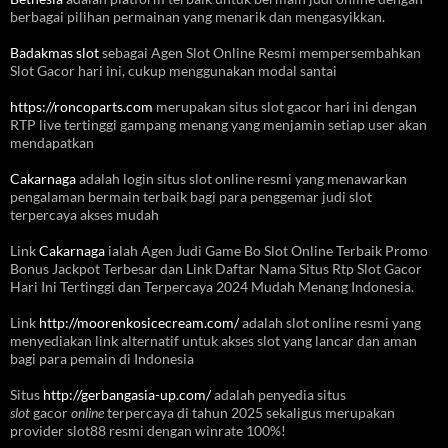
berbagai pilihan permainan yang menarik dan mengasyikkan.
Badakmas slot
sebagai Agen Slot Online Resmi mempersembahkan
Slot Gacor hari ini, cukup menggunakan modal santai
https://roncoparts.com
merupakan situs slot gacor hari ini dengan
RTP live tertinggi gampang menang yang menjamin setiap user akan
mendapatkan
Cakarnaga
adalah login situs slot online resmi yang menawarkan
pengalaman bermain terbaik bagi para penggemar judi slot
terpercaya akses mudah
Link
Cakarnaga
ialah Agen Judi Game Bo Slot Online Terbaik Promo
Bonus Jackpot Terbesar dan Link Daftar Nama Situs Rtp Slot Gacor
Hari Ini Tertinggi dan Terpercaya 2024 Mudah Menang Indonesia.
Link
http://moorenkosicecream.com/
adalah slot online resmi yang
menyediakan link alternatif untuk akses slot yang lancar dan aman
bagi para pemain di Indonesia
Situs
http://gerbangasia-up.com/
adalah penyedia situs
slot
gacor
online
terpercaya di tahun 2025 sekaligus merupakan
provider slot88 resmi dengan winrate 100%!