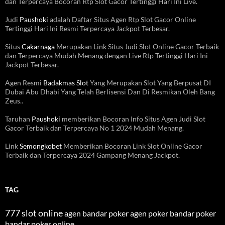
dan Terpercaya Bocoran Rtp Slot Gacor Tertinggi Hari Ini Live.
Judi
Paushoki
adalah Daftar Situs Agen Rtp Slot Gacor Online
Tertinggi Hari Ini Resmi Terpercaya Jackpot Terbesar.
Situs
Cakarnaga
Merupakan Link Situs Judi Slot Online Gacor Terbaik
dan Terpercaya Mudah Menang dengan Live Rtp Tertinggi Hari Ini
Jackpot Terbesar.
Agen Resmi
Badakmas Slot
Yang Merupakan Slot Yang Berpusat DI
Dubai Abu Dhabi Yang Telah Berlisensi Dan Di Resmikan Oleh Bang
Zeus..
Taruhan
Paushoki
memberikan Bocoran Info Situs Agen Judi Slot
Gacor Terbaik dan Terpercaya No 1 2024 Mudah Menang.
Link
Semongkobet
Memberikan Bocoran Link Slot Online Gacor
Terbaik dan Terpercaya 2024 Gampang Menang Jackpot.
TAG
777 slot online
agen bandar poker
agen poker
bandar poker
bandar poker online