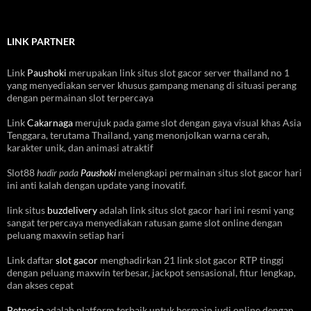
LINK PARTNER
Link
Paushoki
merupakan link situs slot gacor server thailand no 1
yang menyediakan server khusus gampang menang di situasi perang
dengan permainan slot terpercaya
Link
Cakarnaga
merujuk pada game slot dengan gaya visual khas Asia
Tenggara, terutama Thailand, yang menonjolkan warna cerah,
karakter unik, dan animasi atraktif
Slot88
hadir pada
Paushoki
melengkapi permainan situs slot gacor hari
ini anti kalah dengan update yang inovatif.
link situs
buzdelivery
adalah link situs slot gacor hari ini resmi yang
sangat terpercaya menyediakan ratusan game slot online dengan
peluang maxwin setiap hari
Link daftar
slot gacor
menghadirkan 21 link slot gacor RTP tinggi
dengan peluang maxwin terbesar, jackpot sensasional, fitur lengkap,
dan akses cepat
Betnesia
adalah platform terbaik untuk bermain judi online dengan