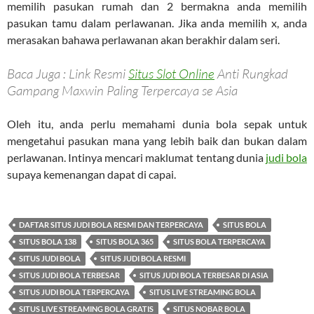
memilih pasukan rumah dan 2 bermakna anda memilih
pasukan tamu dalam perlawanan. Jika anda memilih x, anda
merasakan bahawa perlawanan akan berakhir dalam seri.
Baca Juga : Link Resmi
Situs Slot Online
Anti Rungkad
Gampang Maxwin Paling Terpercaya se Asia
Oleh itu, anda perlu memahami dunia bola sepak untuk
mengetahui pasukan mana yang lebih baik dan bukan dalam
perlawanan. Intinya mencari maklumat tentang dunia
judi bola
supaya kemenangan dapat di capai.
DAFTAR SITUS JUDI BOLA RESMI DAN TERPERCAYA
SITUS BOLA
SITUS BOLA 138
SITUS BOLA 365
SITUS BOLA TERPERCAYA
SITUS JUDI BOLA
SITUS JUDI BOLA RESMI
SITUS JUDI BOLA TERBESAR
SITUS JUDI BOLA TERBESAR DI ASIA
SITUS JUDI BOLA TERPERCAYA
SITUS LIVE STREAMING BOLA
SITUS LIVE STREAMING BOLA GRATIS
SITUS NOBAR BOLA