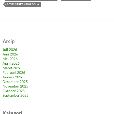
SITUS STREAMING BOLA
Arsip
Juli 2026
Juni 2026
Mei 2026
April 2026
Maret 2026
Februari 2026
Januari 2026
Desember 2025
November 2025
Oktober 2025
September 2025
Kategori