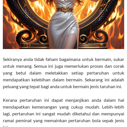
Sekiranya anda tidak faham bagaimana untuk bermain, sukar
untuk menang. Semua ini juga memerlukan proses dan corak
yang betul dalam meletakkan setiap pertaruhan untuk
mendapatkan kelebihan dalam bermain. Sekarang ini adalah
peluang yang tepat bagi anda untuk bermain jenis taruhan ini.
Kerana pertaruhan ini dapat menjanjikan anda dalam hal
mendapatkan kemenangan yang cukup mudah. Lebih-lebih
lagi, pertaruhan ini sangat mudah diketahui dan mempunyai
ramai peminat yang memainkan pertaruhan bola sepak jenis