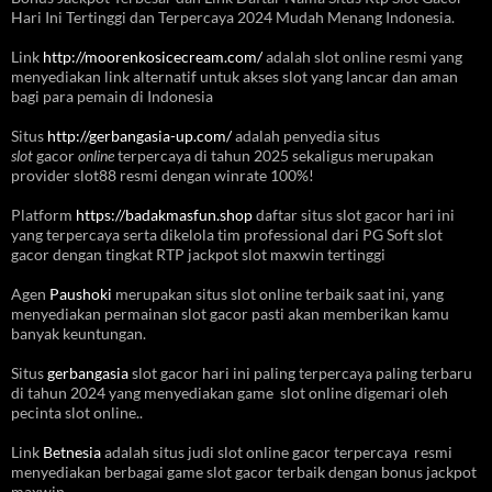
Hari Ini Tertinggi dan Terpercaya 2024 Mudah Menang Indonesia.
Link
http://moorenkosicecream.com/
adalah slot online resmi yang
menyediakan link alternatif untuk akses slot yang lancar dan aman
bagi para pemain di Indonesia
Situs
http://gerbangasia-up.com/
adalah penyedia situs
slot
gacor
online
terpercaya di tahun 2025 sekaligus merupakan
provider slot88 resmi dengan winrate 100%!
Platform
https://badakmasfun.shop
daftar situs slot gacor hari ini
yang terpercaya serta dikelola tim professional dari PG Soft slot
gacor dengan tingkat RTP jackpot slot maxwin tertinggi
Agen
Paushoki
merupakan situs slot online terbaik saat ini, yang
menyediakan permainan slot gacor pasti akan memberikan kamu
banyak keuntungan.
Situs
gerbangasia
slot gacor hari ini paling terpercaya paling terbaru
di tahun 2024 yang menyediakan game slot online digemari oleh
pecinta slot online..
Link
Betnesia
adalah situs judi slot online gacor terpercaya resmi
menyediakan berbagai game slot gacor terbaik dengan bonus jackpot
maxwin