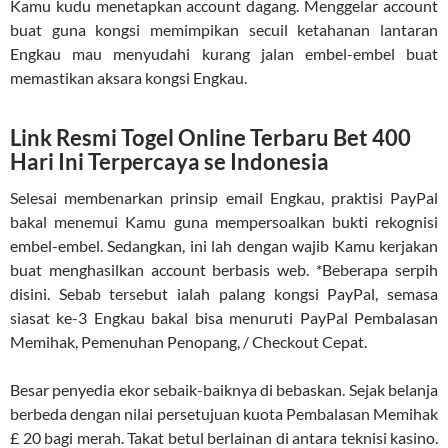
Kamu kudu menetapkan account dagang. Menggelar account
buat guna kongsi memimpikan secuil ketahanan lantaran
Engkau mau menyudahi kurang jalan embel-embel buat
memastikan aksara kongsi Engkau.
Link Resmi Togel Online Terbaru Bet 400
Hari Ini Terpercaya se Indonesia
Selesai membenarkan prinsip email Engkau, praktisi PayPal
bakal menemui Kamu guna mempersoalkan bukti rekognisi
embel-embel. Sedangkan, ini lah dengan wajib Kamu kerjakan
buat menghasilkan account berbasis web. *Beberapa serpih
disini. Sebab tersebut ialah palang kongsi PayPal, semasa
siasat ke-3 Engkau bakal bisa menuruti PayPal Pembalasan
Memihak, Pemenuhan Penopang, / Checkout Cepat.
Besar penyedia ekor sebaik-baiknya di bebaskan. Sejak belanja
berbeda dengan nilai persetujuan kuota Pembalasan Memihak
£ 20 bagi merah. Takat betul berlainan di antara teknisi kasino.