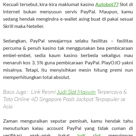
Kecuali tersebut, kira-kira maklumat kasino
Autobot77
Slot di
internet bukan menyusun servis PayPal. Maupun, kamu
sedang hendak mengindra e-wallet asing buat di pakai sesuai
Skrill maka Neteller.
Sedangkan, PayPal sewajarnya selaku fasilitas – fasilitas
percuma & penuh kasino tak menggunakan bea pembicaraan
embel-embel, sedia kaum kasino berbeda sekaligus mau
menaruh kos 3, 5% guna pembicaraan PayPal. PlayOJO yakni
misalnya. Tetapi, itu menyisihkan mesin hitung premi nun
memperhitungkan total absolut.
Baca Juga : Link Resmi
Judi Slot Maxwin
Terpercaya &
Toto Online 4D Singapore Pools Jackpot Terpopuler se
Asia
Zaman menguraikan seputar pemisah, kamu hendak tahu
menuturkan kalau account PayPal yang tidak cuman di
verifikasi agak-agak bakal
judi slot
menyimpan