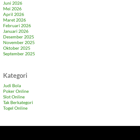
Juni 2026
Mei 2026
April 2026
Maret 2026
Februari 2026
Januari 2026
Desember 2025
November 2025
Oktober 2025
September 2025
Kategori
Judi Bola
Poker Online
Slot Online
Tak Berkategori
Togel Online