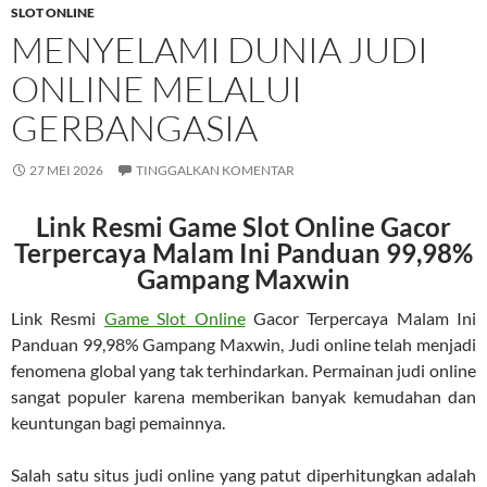
SLOT ONLINE
MENYELAMI DUNIA JUDI
ONLINE MELALUI
GERBANGASIA
27 MEI 2026
TINGGALKAN KOMENTAR
Link Resmi Game Slot Online Gacor
Terpercaya Malam Ini Panduan 99,98%
Gampang Maxwin
Link Resmi
Game Slot Online
Gacor Terpercaya Malam Ini
Panduan 99,98% Gampang Maxwin, Judi online telah menjadi
fenomena global yang tak terhindarkan. Permainan judi online
sangat populer karena memberikan banyak kemudahan dan
keuntungan bagi pemainnya.
Salah satu situs judi online yang patut diperhitungkan adalah