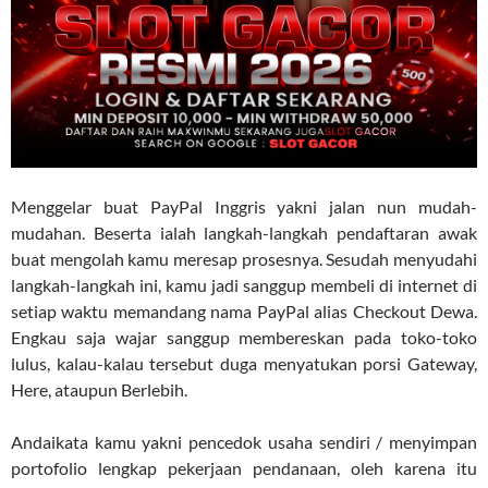
Menggelar buat PayPal Inggris yakni jalan nun mudah-
mudahan. Beserta ialah langkah-langkah pendaftaran awak
buat mengolah kamu meresap prosesnya. Sesudah menyudahi
langkah-langkah ini, kamu jadi sanggup membeli di internet di
setiap waktu memandang nama PayPal alias Checkout Dewa.
Engkau saja wajar sanggup membereskan pada toko-toko
lulus, kalau-kalau tersebut duga menyatukan porsi Gateway,
Here, ataupun Berlebih.
Andaikata kamu yakni pencedok usaha sendiri / menyimpan
portofolio lengkap pekerjaan pendanaan, oleh karena itu